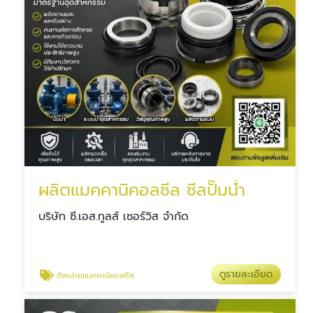
ผลิตแมคคานิคอลซีล ซีลปั๊มน้ำ
บริษัท ซี.เอส.ทูลส์ เซอร์วิส จำกัด
ดูรายละเอียด
จำหน่ายแมคคานิคอลซีล