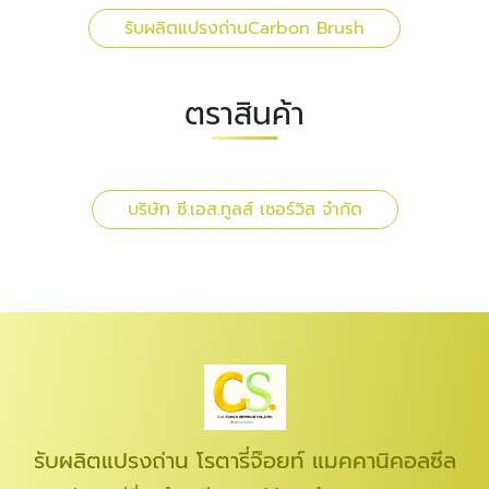
รับผลิตแปรงถ่านCarbon Brush
ตราสินค้า
บริษัท ซี.เอส.ทูลส์ เซอร์วิส จำกัด
รับผลิตแปรงถ่าน โรตารี่จ๊อยท์ แมคคานิคอลซีล