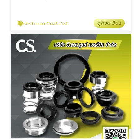
ดูรายละเอียด
จำหน่ายแมคคานิคอลซีลสำหรับอุตสาหกรรม