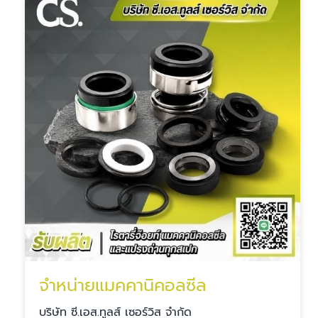
จำหน่ายแมคคานิคอลซีล
บริษัท ซี.เอส.ทูลส์ เซอร์วิส จำกัด