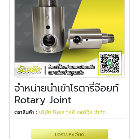
จำหน่ายนำเข้าโรตารี่จ๊อยท์
Rotary Joint
ตราสินค้า :
บริษัท ซี.เอส.ทูลส์ เซอร์วิส จำกัด
ขอรายละเอียด