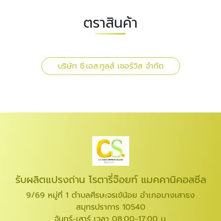
ตราสินค้า
บริษัท ซี.เอส.ทูลส์ เซอร์วิส จำกัด
รับผลิตแปรงถ่าน โรตารี่จ๊อยท์ แมคคานิคอลซีล
9/69 หมู่ที่ 1 ตำบลศีรษะจรเข้น้อย อำเภอบางเสาธง
สมุทรปราการ 10540
จันทร์-เสาร์ เวลา 08:00-17:00 น.