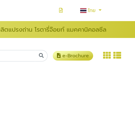
ไทย
ผลิตแปรงถ่าน โรตารี่จ๊อยท์ แมคคานิคอลซีล
e-Brochure