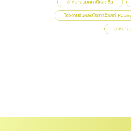
จำหน่ายแมคคานิคอลซีล
โรงงานรับผลิตโรตารี่จ๊อยท์ Rotar
จำหน่ายน