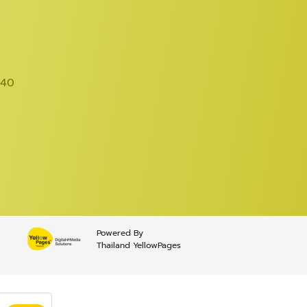
540
Powered By
Thailand YellowPages