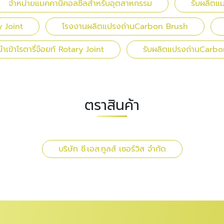
จำหน่ายแมคคานิคอลซีลสำหรับอุตสาหกรรม
รับผลิตแ
y Joint
โรงงานผลิตแปรงถ่านCarbon Brush
ำเข้าโรตารี่จ๊อยท์ Rotary Joint
รับผลิตแปรงถ่านCarb
ตราสินค้า
บริษัท ซี.เอส.ทูลส์ เซอร์วิส จำกัด